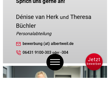
Sprich uns gerne an!
Dénise van Herk
Theresa
und
Büchler
Personalabteilung
bewerbung (at) albertweil.de
06431 9100-303
-304
oder
Jetzt
bewerben