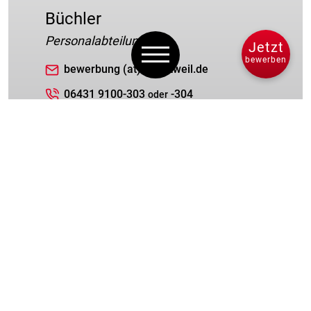
Büchler
Personalabteilung
Jetzt
bewerben
bewerbung (at) albertweil.de
06431 9100-303
-304
oder